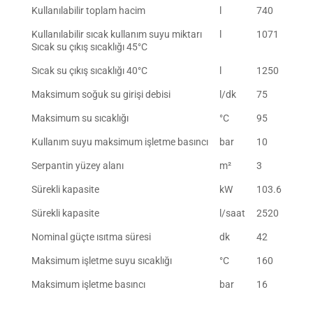
Kullanılabilir toplam hacim
l
740
Kullanılabilir sıcak kullanım suyu miktarı
l
1071
Sıcak su çıkış sıcaklığı 45°C
Sıcak su çıkış sıcaklığı 40°C
l
1250
Maksimum soğuk su girişi debisi
l/dk
75
Maksimum su sıcaklığı
°C
95
Kullanım suyu maksimum işletme basıncı
bar
10
Serpantin yüzey alanı
m²
3
Sürekli kapasite
kW
103.6
Sürekli kapasite
l/saat
2520
Nominal güçte ısıtma süresi
dk
42
Maksimum işletme suyu sıcaklığı
°C
160
Maksimum işletme basıncı
bar
16