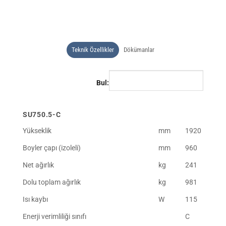
Teknik Özellikler
Dökümanlar
Bul:
SU750.5-C
Yükseklik
mm
1920
Boyler çapı (izoleli)
mm
960
Net ağırlık
kg
241
Dolu toplam ağırlık
kg
981
Isı kaybı
W
115
Enerji verimliliği sınıfı
C